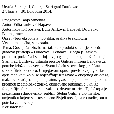
Utvrda Stari grad, Galerija Stari grad Đurđevac
27. lipnja – 30. kolovoza 2014.
Predgovor: Tanja Šimonka
Autor: Edita Janković Hapavel
Autor likovnog postava: Edita Janković Hapavel, Dubravko
Baumgartner
Opseg (broj eksponata): 30 slika, grafika te skulptura
Vrsta: umjetnička, samostalna
Tema: Gostujuća izložba nastala kao produkt suradnje između
gradova prijatelja – Đurđevca i Lendave, iz čega je, sasvim
prirodno, proizašla i suradnja dviju galerija. Tako je naša Galerija
Stari grad Đurđevac ustupila prostor Galeriji-muzeju Lendava za
potrebe izložbe posvećene životu i djelu slovenskog grafičara i
slikara Štefana Galiča. U njegovom opusu prevladavaju grafike,
djela tehnike u kojoj se najsnažnije izražavao – obojenog drvoreza,
makar su značajna i ulja na platnu, gvaš na papiru, osobni predmeti,
predmeti iz etnološke zbirke, oblikovane publikacije i knjige,
fotografije, zbirka leptira i svakako, drvene matrice. Djelić toga je
prezentiran i đurđevačkoj publici. Štefan Galič je bio majstor,
umjetnik u kojem su istovremeno živjeli nostalgija za tradicijom u
potreba za inovacijom.
Korisnici: svi