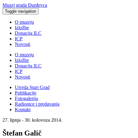
Muzej grada Đurđevca
Toggle navigation
O muzeju
Izložbe
Donacija ILC
ICP
Novosti
O muzeju
Izložbe
Donacija ILC
ICP
Novosti
Utvrda Stari Grad
Publikacije
Fotogalerija
Radionice i predavanja
Kontakt
27. lipnja - 30. kolovoza 2014.
Štefan Galič