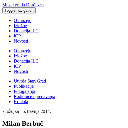
Muzej grada Đurđevca
Toggle navigation
O muzeju
Izložbe
Donacija ILC
ICP
Novosti
O muzeju
Izložbe
Donacija ILC
ICP
Novosti
Utvrda Stari Grad
Publikacije
Fotogalerija
Radionice i predavanja
Kontakt
7. ožujka - 5. travnja 2014.
Milan Berbuč