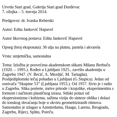
Utvrda Stari grad, Galerija Stari grad Đurđevac
7. ožujka – 5. travnja 2014.
Predgovor: dr. Ivanka Reberski
Autor: Edita Janković Hapavel
Autor likovnog postava: Edita Janković Hapavel
Opseg (broj eksponata): 36 ulja na platnu, pastela i akvarela
Vrsta: umjetnička, samostalna
Tema: Izložba je posvećena akademskom slikaru Milanu Berbuču
(1920. – 1995.). Rođen u Ljubljani 1925., završio akademiju u
Zagrebu 1947. (V. Becić, A. Mezdjić, M. Tartaglia).
Poslijediplomski tečaj pohađao u Ljubljani (G.Stupica). Jedan od
osnivača “Skupine 53” (Ljubljana 1953.). Od 1957. živio je i radio
u Zagrebu. Slika portrete, mrtve prirode i krajolike, eksperimentira s
formom i načinom plastičnog izraza. Stilski polazi od
ekspresionizma i kubizma, sažima viziju do sinteze oblika i dolazi
do tonskog shvaćanja boje u okviru geometriziranih ritmova.
Samostalno je izlagao u Amsterdamu, Haagu, Larenu, Beogradu,
Zagrebu, Rijeci, Splitu, Poreču.