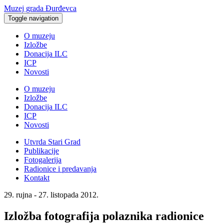
Muzej grada Đurđevca
Toggle navigation
O muzeju
Izložbe
Donacija ILC
ICP
Novosti
O muzeju
Izložbe
Donacija ILC
ICP
Novosti
Utvrda Stari Grad
Publikacije
Fotogalerija
Radionice i predavanja
Kontakt
29. rujna - 27. listopada 2012.
Izložba fotografija polaznika radionice