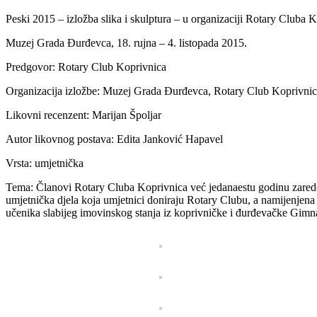
Peski 2015 – izložba slika i skulptura – u organizaciji Rotary Cluba 
Muzej Grada Đurđevca, 18. rujna – 4. listopada 2015.
Predgovor: Rotary Club Koprivnica
Organizacija izložbe: Muzej Grada Đurđevca, Rotary Club Koprivni
Likovni recenzent: Marijan Špoljar
Autor likovnog postava: Edita Janković Hapavel
Vrsta: umjetnička
Tema: Članovi Rotary Cluba Koprivnica već jedanaestu godinu zaredom
umjetnička djela koja umjetnici doniraju Rotary Clubu, a namijenjena 
učenika slabijeg imovinskog stanja iz koprivničke i đurđevačke Gimna