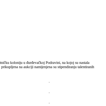
ičku koloniju u đurđevačkoj Podravini, na kojoj su nastala
prikupljena na aukciji namijenjena su stipendiranju talentiranih