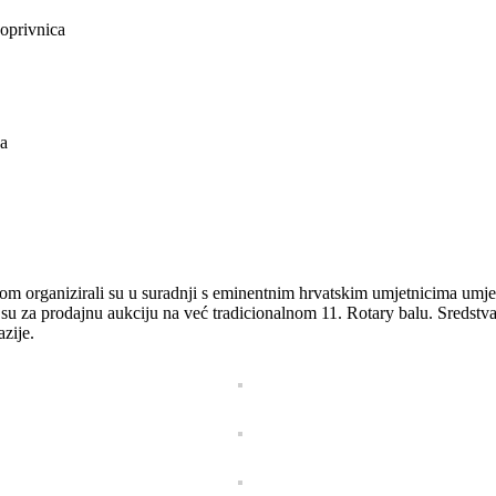
Koprivnica
ca
 organizirali su u suradnji s eminentnim hrvatskim umjetnicima umjetn
su za prodajnu aukciju na već tradicionalnom 11. Rotary balu. Sredstva 
zije.