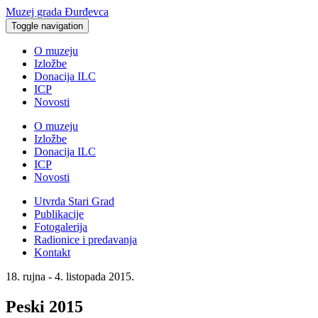
Muzej grada Đurđevca
Toggle navigation
O muzeju
Izložbe
Donacija ILC
ICP
Novosti
O muzeju
Izložbe
Donacija ILC
ICP
Novosti
Utvrda Stari Grad
Publikacije
Fotogalerija
Radionice i predavanja
Kontakt
18. rujna - 4. listopada 2015.
Peski 2015