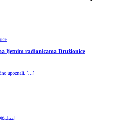
na ljetnim radionicama Družionice
odno upoznali. […]
nje, […]