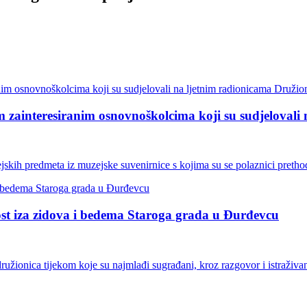
zainteresiranim osnovnoškolcima koji su sudjelovali 
ejskih predmeta iz muzejske suvenirnice s kojima su se polaznici preth
t iza zidova i bedema Staroga grada u Đurđevcu
užionica tijekom koje su najmlađi sugrađani, kroz razgovor i istraživa