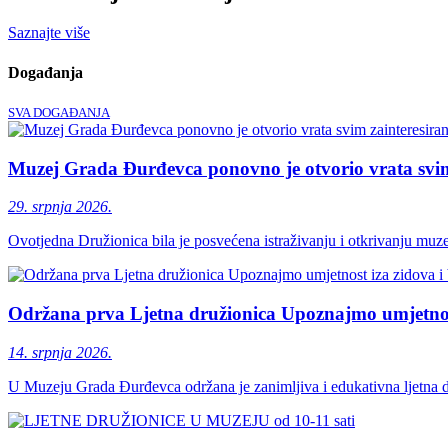
Saznajte više
Događanja
SVA DOGAĐANJA
Muzej Grada Đurđevca ponovno je otvorio vrata svim 
29. srpnja 2026.
Ovotjedna Družionica bila je posvećena istraživanju i otkrivanju muz
Održana prva Ljetna družionica Upoznajmo umjetnos
14. srpnja 2026.
U Muzeju Grada Đurđevca održana je zanimljiva i edukativna ljetna dr