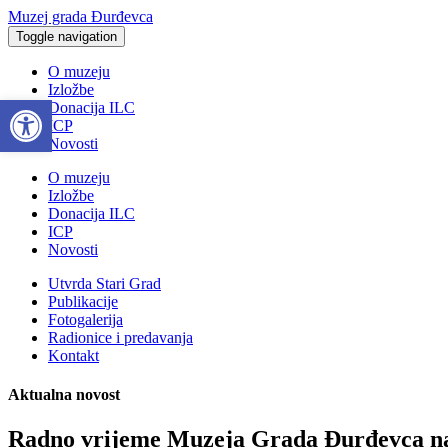
Muzej grada Đurđevca
Toggle navigation
O muzeju
Izložbe
Open toolbar
Donacija ILC
ICP
Novosti
O muzeju
Izložbe
Donacija ILC
ICP
Novosti
Utvrda Stari Grad
Publikacije
Fotogalerija
Radionice i predavanja
Kontakt
Aktualna novost
Radno vrijeme Muzeja Grada Đurđevca na b