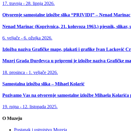
17. travnja - 28. lipnja 2026.
Otvorenje samostalne izložbe slika “PRIVIDI” – Nenad Marinac
Nenad Marinac (Koprivnica, 21. kolovoza 1963.) pjesnik, slikar,
6. veljače - 6. ožujka 2026.
Izložba naziva Grafičke mape, plakati i grafike Ivan Lacković Cr
Muzej Grada Đurđevca u pripremi je izložbe naziva Grafičke map
18. prosinca - 1. veljače 2026.
Samostalna izložba slika – Mihael Kolarić
Pozivamo Vas na otvorenje samostalne izložbe Mihaela Kolarića p
19. rujna - 12. listopada 2025.
O Muzeju
Postanak i ustrojstvo Muzeja