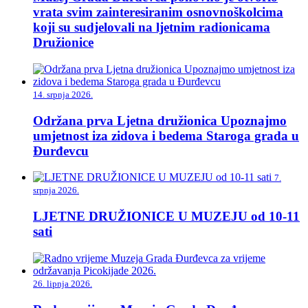
vrata svim zainteresiranim osnovnoškolcima
koji su sudjelovali na ljetnim radionicama
Družionice
14. srpnja 2026.
Održana prva Ljetna družionica Upoznajmo
umjetnost iza zidova i bedema Staroga grada u
Đurđevcu
7.
srpnja 2026.
LJETNE DRUŽIONICE U MUZEJU od 10-11
sati
26. lipnja 2026.