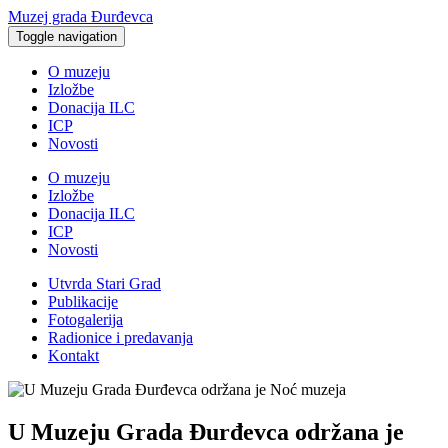
Muzej grada Đurđevca
Toggle navigation
O muzeju
Izložbe
Donacija ILC
ICP
Novosti
O muzeju
Izložbe
Donacija ILC
ICP
Novosti
Utvrda Stari Grad
Publikacije
Fotogalerija
Radionice i predavanja
Kontakt
U Muzeju Grada Đurđevca održana je