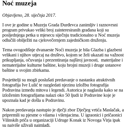
Noć muzeja
Objavljeno, 28. siječnja 2017.
I ove je godine u Muzeju Grada Đurđevca zanimljiv i raznovrsni
program privukao veliki broj zainteresiranih građana koji su
posljednjega petka u mjesecu siječnju tradicionalno u Noć muzeja
odlučili obilježiti na cjelovečernjem zajedničkom druženju.
Tema ovogodišnje dvanaeste Noći muzeja je bila Glazba i glazbeni
velikani i njihov utjecaj na društvo, kojom se želi ukazati na važnost
prikupljanja, očuvanja i prezentiranja najširoj javnosti, materijalne i
nematerijalne kulturne baštine, koju brojni muzeji i druge ustanove
baštine u svojim zbirkama.
Posjetitelji su mogli poslušati predavanje o nastanku atraktivnih
fotografija Ive Lulić te razgledati njezinu izložbu fotografija
Podravina između mitova i legendi. Autorica je naglasila kako se na
izloženim fotografijama nalazi oko 50 ljudi iz Podravine koje je
upoznala kad je došla u Podravinu.
Nakon predavanja nastupio je dječji zbor Dječjeg vrtića Maslačak, a
pripremili su pjesme o vilama i vilenjacima. U igraonici i pričaonici
Vilinskih priča u organizaciji Udruge Konak iz Novoga Virja ipak
su najviše uživali najmlađi.